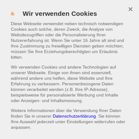
×
MENÜ
Wir verwenden Cookies
WARENKORB
|
1,50 €
Diese Webseite verwendet neben technisch notwendigen
Cookies auch solche, deren Zweck, die Analyse von
Websitezugriffen oder die Personalisierung Ihrer
Nutzererfahrung ist. Wenn Sie unter 16 Jahre alt sind und
AMERICAN SNACKS
Ihre Zustimmung zu freiwilligen Diensten geben möchten,
müssen Sie Ihre Erziehungsberechtigten um Erlaubnis
15% Abholrabatt, 7% Lieferrabatt
bitten.
Wir verwenden Cookies und andere Technologien auf
unserer Webseite. Einige von ihnen sind essenziell,
während andere uns helfen, diese Website und Ihre
Onionrings ist derzeit nicht bestellbar.
Onionrings
Erfahrung zu verbessern. Personenbezogene Daten
können verarbeitet werden (z.B. Ihre IP-Adresse),
panierte Zwiebeln im Bierteigmantel
beispielsweise für personalisierte Werbung und Inhalte
oder Anzeigen- und Inhaltsmessung.
Portion
Weitere Informationen über die Verwendung Ihrer Daten
7,00 €
finden Sie in unserer
Datenschutzerklärung
. Sie können
Ihre Auswahl jederzeit unter
Einstellungen
widerrufen oder
anpassen.